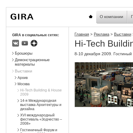
Вы
Новости
Статистика
находитесь
здесь:
Главная
О компании
Главная
>
Реклама
>
Выставки
GIRA в социальных сетях:
Hi-Tech Build
ВКонтакте
Youtube
Яндекс.Дзен
Подразделы
Брошюры
8-10 декабря 2009. Гостиный
Демонстрационные
материалы
Выставки
Архив
Москва
Hi-Tech Building & House
2009
14-я Международная
выставка Архитектуры и
дизайна
XVI международный
фестиваль «Зодчество –
2008»
Гостиничный Форум и