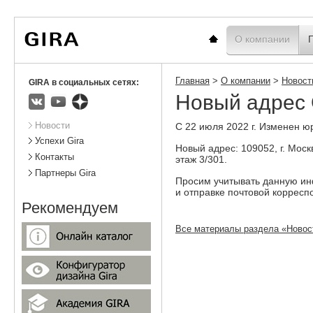
Вы
Новости
Статистика
находитесь
здесь:
Главная
О компании
Главная
>
О компании
>
Новост
GIRA в социальных сетях:
Новый адрес
ВКонтакте
Youtube
Яндекс.Дзен
Подразделы
Новости
С 22 июля 2022 г. Изменен 
Успехи Gira
Новый адрес: 109052, г. Москв
Контакты
этаж 3/301.
Партнеры Gira
Просим учитывать данную и
и отправке почтовой корресп
Рекомендуем
Все материалы раздела «Новос