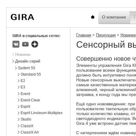
Вы
Новости
Статистика
находитесь
здесь:
Главная
О компании
Главная
>
Продукция
>
Новинки
GIRA в социальных сетях:
Сенсорный вы
ВКонтакте
Youtube
Яндекс.Дзен
Подразделы
Новинки
Совершенно новое чу
Дизайн серий
Элементы управления Gira K
System 55
пользование всеми функциям
Standard 55
должно быть интуитивно поня
Новые сенсорные выключатели
E2
самые качественные материал
E3
алюминий, черный алюминий 
Event
затравка, к концу года мы п
Event Clear
Ещё одно нововведение: при
Esprit
пользователю тактильную обр
Esprit Linoleum-Multiplex
только количество клавиш, от
светодиодного индикатора. В
Studio
Gira 4 уже встроен датчик те
ClassiX
ClassiX Art
С нетерпением ждём новинку