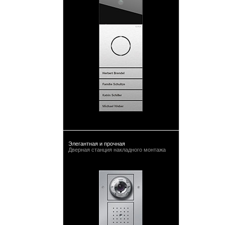
Элегантная и прочная
Дверная станция накладного монтажа