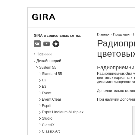
Вы
Новости
Статистика
находитесь
здесь:
Главная
>
Продукция
>
GIRA в социальных сетях:
Радиопр
ВКонтакте
Youtube
Яндекс.Дзен
цветовы
Подразделы
Новинки
Дизайн серий
Радиоприемник
System 55
Радиоприемник Gira 
Standard 55
цветовых вариантах:
E2
динамик глянцевого ч
E3
Дополнительно можно
Event
Event Clear
При наличии дополни
Esprit
Esprit Linoleum-Multiplex
Studio
ClassiX
ClassiX Art