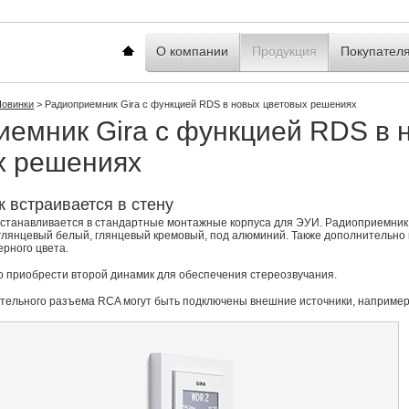
Главная
О компании
Продукция
Покупател
Новинки
>
Радиоприемник Gira c функцией RDS в новых цветовых решениях
иемник Gira c функцией RDS в 
х решениях
 встраивается в стену
устанавливается в стандартные монтажные корпуса для ЭУИ. Радиоприемник
 глянцевый белый, глянцевый кремовый, под алюминий. Также дополнительно
ерного цвета.
 приобрести второй динамик для обеспечения стереозвучания.
тельного разъема RCA могут быть подключены внешние источники, наприме