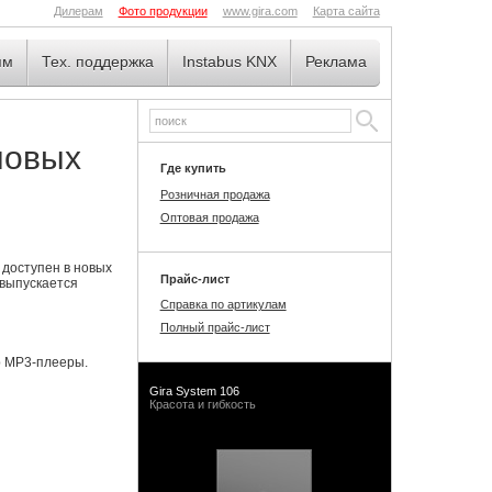
Дилерам
Фото продукции
www.gira.com
Карта сайта
ям
Тех. поддержка
Instabus KNX
Реклама
новых
Где купить
Розничная продажа
Оптовая продажа
 доступен в новых
Прайс-лист
 выпускается
Справка по артикулам
Полный прайс-лист
р MP3-плееры.
Gira System 106
Красота и гибкость