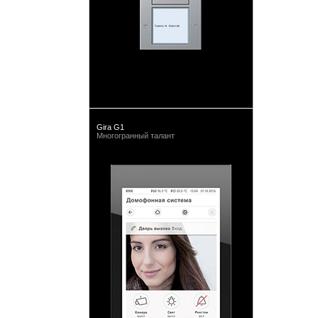
Gira G1
Многогранный талант