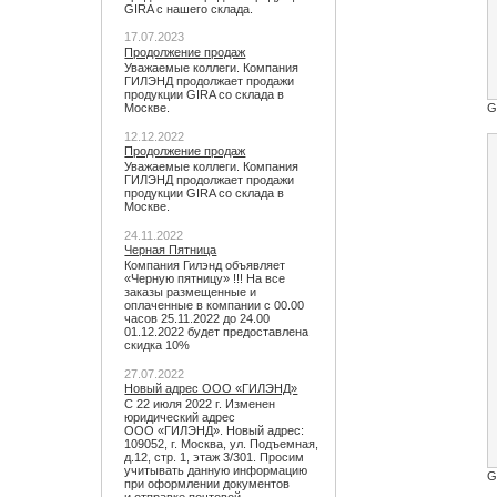
GIRA с нашего склада.
17.07.2023
Продолжение продаж
Уважаемые коллеги. Компания
ГИЛЭНД продолжает продажи
продукции GIRA со склада в
Москве.
G
12.12.2022
Продолжение продаж
Уважаемые коллеги. Компания
ГИЛЭНД продолжает продажи
продукции GIRA со склада в
Москве.
24.11.2022
Черная Пятница
Компания Гилэнд объявляет
«Черную пятницу» !!! На все
заказы размещенные и
оплаченные в компании с 00.00
часов 25.11.2022 до 24.00
01.12.2022 будет предоставлена
скидка 10%
27.07.2022
Новый адрес ООО «ГИЛЭНД»
С 22 июля 2022 г. Изменен
юридический адрес
ООО «ГИЛЭНД». Новый адрес:
109052, г. Москва, ул. Подъемная,
д.12, стр. 1, этаж 3/301. Просим
учитывать данную информацию
G
при оформлении документов
и отправке почтовой