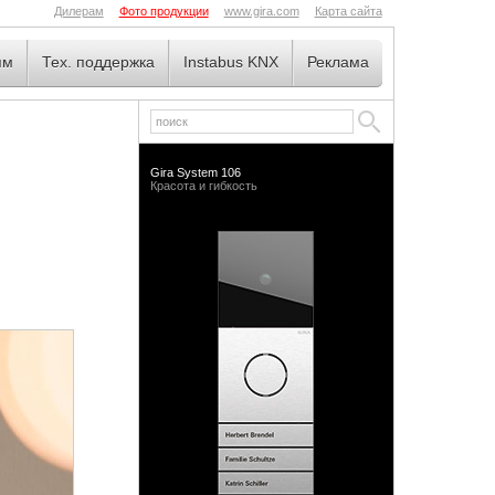
Дилерам
Фото продукции
www.gira.com
Карта сайта
ям
Тех. поддержка
Instabus KNX
Реклама
Gira System 106
Красота и гибкость