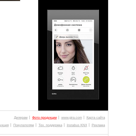
Дилерам
Фото продукции
www.gira.com
Карта сайта
укция
Покупателям
Тех. поддержка
Instabus KNX
Реклама