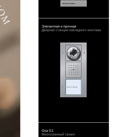
Элегантная и прочная
Дверная станция накладного монтажа
Gira G1
Многогранный талант