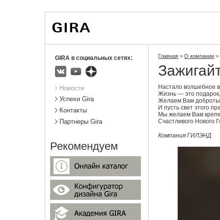
Вы
Новости
Статистика
находитесь
здесь:
Главная
>
О компании
>
GIRA в социальных сетях:
Зажигайт
ВКонтакте
Youtube
Яндекс.Дзен
Подразделы
Настало волшебное в
Новости
Жизнь — это подарок,
Успехи Gira
Желаем Вам доброты, 
И пусть свет этого пр
Контакты
Мы желаем Вам крепко
Счастливого Нового Г
Партнеры Gira
Компания ГИЛЭНД
Рекомендуем