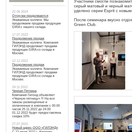
Участники смогли познакомит
серый матовый и черный мат
уделено серии Esprit с новым
22.06.2024
Отгрузки продолжаются
После семинара вкусно отдох
Уважаемые коллеги. Мы
продолжаем продажи продукции
Green Club.
GIRA с нашего склада.
17.07.2023
Продолжение продаж
Уважаемые коллеги. Компания
ГИЛЭНД продолжает продажи
продукции GIRA со склада в
Москве.
12.12.2022
Продолжение продаж
Уважаемые коллеги. Компания
ГИЛЭНД продолжает продажи
продукции GIRA со склада в
Москве.
24.11.2022
Черная Пятница
Компания Гилэнд объявляет
«Черную пятницу» !!! На все
заказы размещенные и
оплаченные в компании с 00.00
часов 25.11.2022 до 24.00
01.12.2022 будет предоставлена
скидка 10%
27.07.2022
Новый адрес ООО «ГИЛЭНД»
С 22 июля 2022 г. Изменен