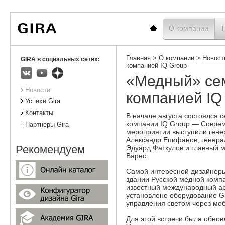
Вы
Новости
Статистика
находитесь
здесь:
Главная
О компании
Главная
>
О компании
>
Новост
GIRA в социальных сетях:
компанией IQ Group
«Медный» се
ВКонтакте
Youtube
Яндекс.Дзен
Подразделы
Новости
компанией IQ
Успехи Gira
Контакты
В начале августа состоялся 
компании IQ Group — Совре
Партнеры Gira
мероприятии выступили ген
Александр Епифанов, генера
Рекомендуем
Эдуард Фаткулов и главный 
Варес.
Самой интересной дизайнер
здании Русской медной компа
известный международный ар
установлено оборудование Gi
управления светом через мо
Для этой встречи была обнов