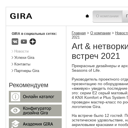
Вы
Новости
Статистика
находитесь
здесь:
Главная
О компании
Главная
>
О компании
>
Новост
GIRA в социальных сетях:
2021
Art & нетворк
ВКонтакте
Youtube
Яндекс.Дзен
Подразделы
Новости
встреч 2021
Успехи Gira
Контакты
Прекрасные дизайнеры и арх
Seasons of Life.
Партнеры Gira
Руководитель проектного от
презентацию по оборудования
Рекомендуем
«вживую» увидеть последние 
это: серии Е2 серый матовый
4 KNX Komfort и Plus System
проведен мастер-класс по р
логотипом Gira.
На встрече было 12 гостей. 
эстетическое удовольствие, 
акриловыми красками и поо