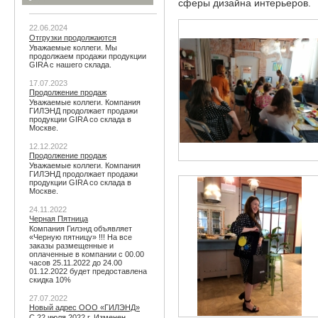
сферы дизайна интерьеров.
22.06.2024
Отгрузки продолжаются
Уважаемые коллеги. Мы
продолжаем продажи продукции
GIRA с нашего склада.
17.07.2023
Продолжение продаж
Уважаемые коллеги. Компания
ГИЛЭНД продолжает продажи
продукции GIRA со склада в
Москве.
12.12.2022
Продолжение продаж
Уважаемые коллеги. Компания
ГИЛЭНД продолжает продажи
продукции GIRA со склада в
Москве.
24.11.2022
Черная Пятница
Компания Гилэнд объявляет
«Черную пятницу» !!! На все
заказы размещенные и
оплаченные в компании с 00.00
часов 25.11.2022 до 24.00
01.12.2022 будет предоставлена
скидка 10%
27.07.2022
Новый адрес ООО «ГИЛЭНД»
С 22 июля 2022 г. Изменен