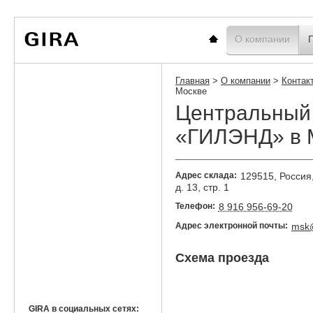
Вы
Новости
Статистика
находитесь
здесь:
Главная
О компании
Главная
>
О компании
>
Контак
Москве
Центральный
«ГИЛЭНД» в 
Адрес склада:
129515
,
Россия
д. 13
,
стр. 1
Телефон:
8 916 956-69-20
Адрес электронной почты:
msk@
Схема проезда
GIRA в социальных сетях: