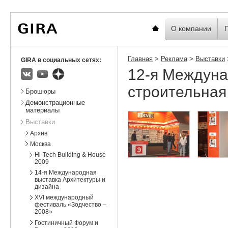
Вы
Новости
Статистика
находитесь
здесь:
Главная
О компании
Главная
>
Реклама
>
Выставки
GIRA в социальных сетях:
12-я Междун
ВКонтакте
Youtube
Яндекс.Дзен
строительная
Подразделы
Брошюры
Демонстрационные
материалы
Выставки
Архив
Москва
Hi-Tech Building & House
2009
14-я Международная
выставка Архитектуры и
дизайна
XVI международный
фестиваль «Зодчество –
2008»
Гостиничный Форум и