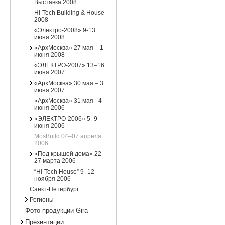
Выставка 2008
Hi-Tech Building & House -
2008
«Электро-2008» 9-13
июня 2008
«АрхМосква» 27 мая – 1
июня 2008
«ЭЛЕКТРО-2007» 13–16
июня 2007
«АрхМосква» 30 мая – 3
июня 2007
«АрхМосква» 31 мая –4
июня 2006
«ЭЛЕКТРО-2006» 5–9
июня 2006
MosBuild 04–07 апреля
2006
«Под крышей дома» 22–
27 марта 2006
“Hi-Tech House” 9–12
ноября 2006
Санкт-Петербург
Регионы
Фото продукции Gira
Презентации