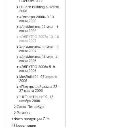
Выставка 2008
Hi-Tech Building & House -
2008
«Электро-2008» 9-13
июня 2008
«АрхМосква» 27 мая – 1
июня 2008
«ЭЛЕКТРО-2007» 13–16
июня 2007
«АрхМосква» 30 мая – 3
июня 2007
«АрхМосква» 31 мая –4
июня 2006
«ЭЛЕКТРО-2006» 5–9
июня 2006
MosBuild 04–07 апреля
2006
«Под крышей дома» 22–
27 марта 2006
“Hi-Tech House” 9–12
ноября 2006
Санкт-Петербург
Регионы
Фото продукции Gira
Презентации