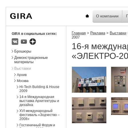
Вы
Новости
Статистика
находитесь
здесь:
Главная
О компании
Главная
>
Реклама
>
Выставки
GIRA в социальных сетях:
2007
16-я междуна
ВКонтакте
Youtube
Яндекс.Дзен
Подразделы
Брошюры
«ЭЛЕКТРО-20
Демонстрационные
материалы
Выставки
Архив
Москва
Hi-Tech Building & House
2009
14-я Международная
выставка Архитектуры и
дизайна
XVI международный
фестиваль «Зодчество –
2008»
Гостиничный Форум и