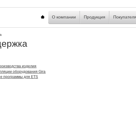
Главная
О компании
Продукция
Покупател
а
держка
роизводства изделия
лляции оборудования Gira
е программы для ETS