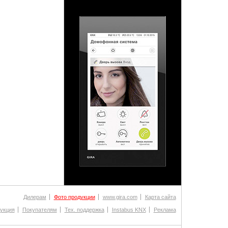
Дилерам
Фото продукции
www.gira.com
Карта сайта
укция
Покупателям
Тех. поддержка
Instabus KNX
Реклама