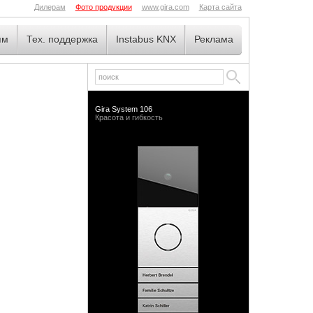
Дилерам
Фото продукции
www.gira.com
Карта сайта
ям
Тех. поддержка
Instabus KNX
Реклама
Gira System 106
Красота и гибкость