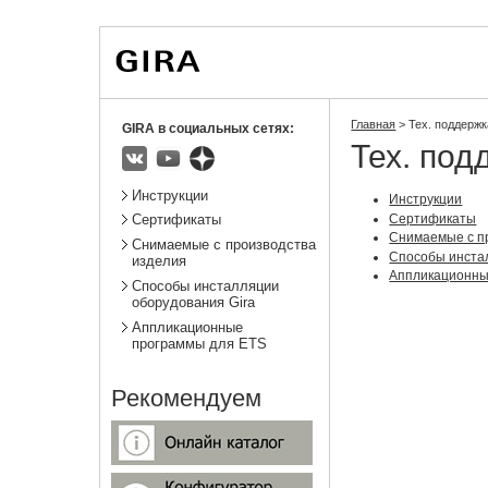
Вы
Новости
Статистика
находитесь
здесь:
Главная
>
Тех. поддержк
GIRA в социальных сетях:
Тех. под
ВКонтакте
Youtube
Яндекс.Дзен
Подразделы
Инструкции
Инструкции
Сертификаты
Сертификаты
Снимаемые с п
Снимаемые с производства
Способы инста
изделия
Аппликационны
Способы инсталляции
оборудования Gira
Аппликационные
программы для ETS
Рекомендуем