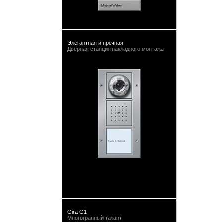
Элегантная и прочная
Дверная станция накладного монтажа
Gira G1
Многогранный талант